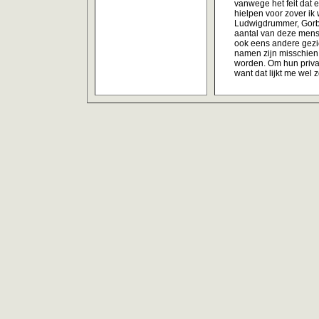
vanwege het feit dat
hielpen voor zover i
Ludwigdrummer, Gorba
aantal van deze mense
ook eens andere gezic
namen zijn misschien 
worden. Om hun priva
want dat lijkt me wel z